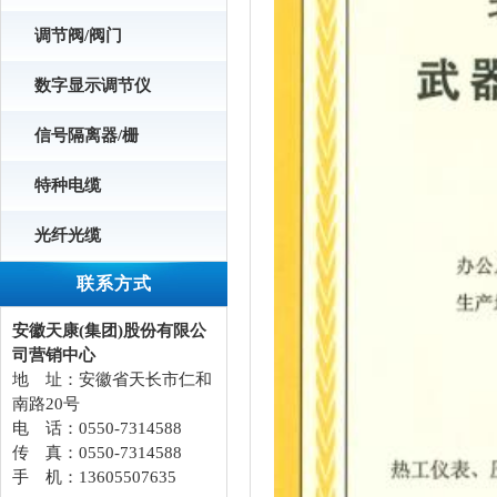
调节阀/阀门
数字显示调节仪
信号隔离器/栅
特种电缆
光纤光缆
联系方式
安徽天康(集团)股份有限公
司营销中心
地 址：安徽省天长市仁和
南路20号
电 话：0550-7314588
传 真：0550-7314588
手 机：13605507635