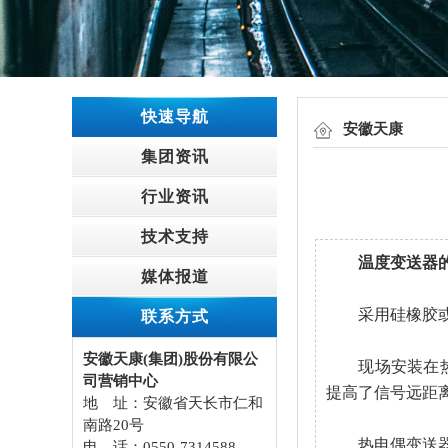
快速导航
安徽天康
集团资讯
行业资讯
技术支持
温度变送器
媒体报道
采用硅橡胶或环
联系方式
安徽天康(集团)股份有限公
现场安装在热电
司营销中心
提高了信号远距
地 址：安徽省天长市仁和
南路20号
热电偶变送器
电 话：0550-7314588